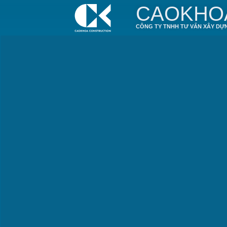
CAOKHO
CÔNG TY TNHH TƯ VẤN XÂY DỰ