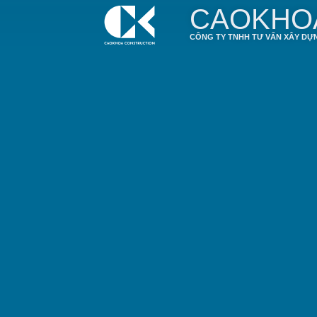
CAOKHO
CÔNG TY TNHH TƯ VẤN XÂY DỰ