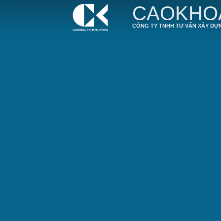
CAOKHO
CÔNG TY TNHH TƯ VẤN XÂY DỰ