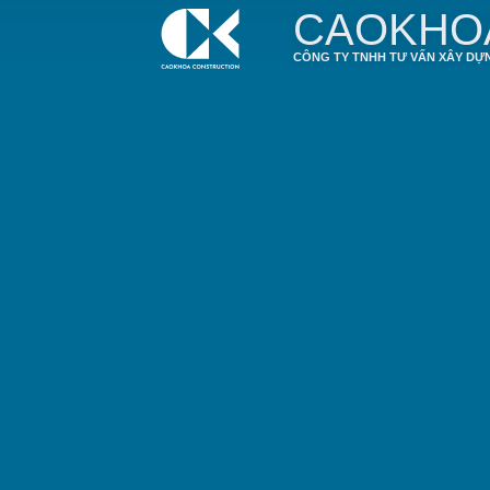
CAOKHO
CÔNG TY TNHH TƯ VẤN XÂY DỰ