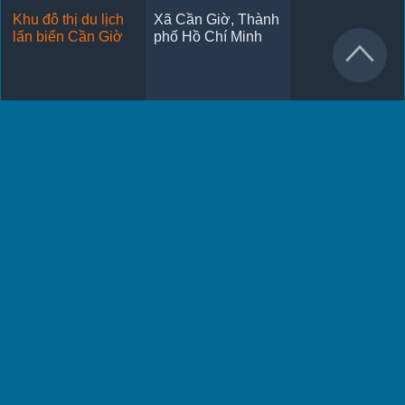
Khu đô thị du lịch
Xã Cần Giờ, Thành
lấn biển Cần Giờ
phố Hồ Chí Minh