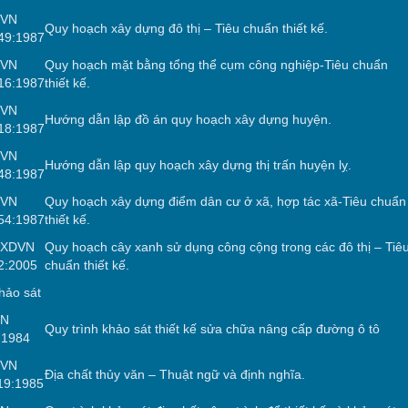
CVN
Quy hoạch xây dựng đô thị – Tiêu chuẩn thiết kế.
49:1987
CVN
Quy hoạch mặt bằng tổng thể cụm công nghiệp-Tiêu chuẩn
16:1987
thiết kế.
CVN
Hướng dẫn lập đồ án quy hoạch xây dựng huyện.
18:1987
CVN
Hướng dẫn lập quy hoạch xây dựng thị trấn huyện lỵ.
48:1987
CVN
Quy hoạch xây dựng điểm dân cư ở xã, hợp tác xã-Tiêu chuẩn
54:1987
thiết kế.
CXDVN
Quy hoạch cây xanh sử dụng công cộng trong các đô thị – Tiê
2:2005
chuẩn thiết kế.
hảo sát
CN
Quy trình khảo sát thiết kế sửa chữa nâng cấp đường ô tô
:1984
CVN
Địa chất thủy văn – Thuật ngữ và định nghĩa.
19:1985