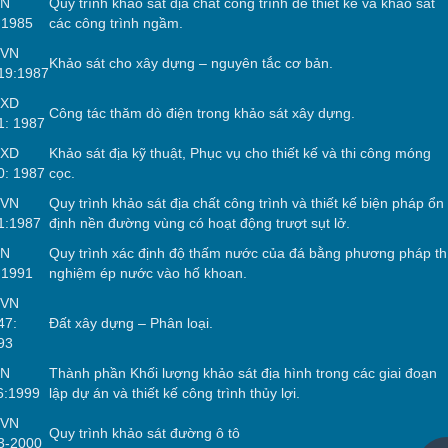
CN
Quy trình khảo sát địa chất công trình để thiết kế và khảo sát
:1985
các công trình ngầm.
CVN
Khảo sát cho xây dựng – nguyên tắc cơ bản.
19:1987
CXD
Công tác thăm dò điện trong khảo sát xây dựng.
1: 1987
CXD
Khảo sát địa kỹ thuật, Phục vụ cho thiết kế và thi công móng
0: 1987
cọc.
CVN
Quy trình khảo sát địa chất công trình và thiết kế biện pháp ổn
1:1987
định nền đường vùng có hoạt động trượt sụt lở.
CN
Quy trình xác định độ thấm nước của đá bằng phương pháp th
:1991
nghiệm ép nước vào hố khoan.
CVN
47:
Đất xây dựng – Phân loại.
93
CN
Thành phần Khối lượng khảo sát địa hình trong các giai đoạn
6:1999
lập dự án và thiết kế công trình thủy lợi.
CVN
Quy trình khảo sát đường ô tô
3-2000