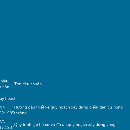
 hiệu
Tên tiêu chuẩn
n bản
quy hoạch
CVN
Hướng dẫn thiết kế quy hoạch xây dựng điểm dân cư nông
92:1985
trường.
CVN
Quy trình lập hồ sơ và đồ án quy hoạch xây dựng vùng.
17:1987